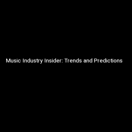
Music Industry Insider: Trends and Predictions